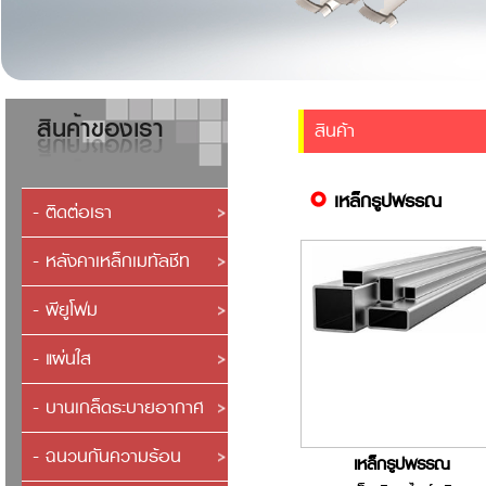
สินค้า
เหล็กรูปพรรณ
- ติดต่อเรา
- หลังคาเหล็กเมทัลชีท
- พียูโฟม
- แผ่นใส
- บานเกล็ดระบายอากาศ
- ฉนวนกันความร้อน
เหล็กรูปพรรณ