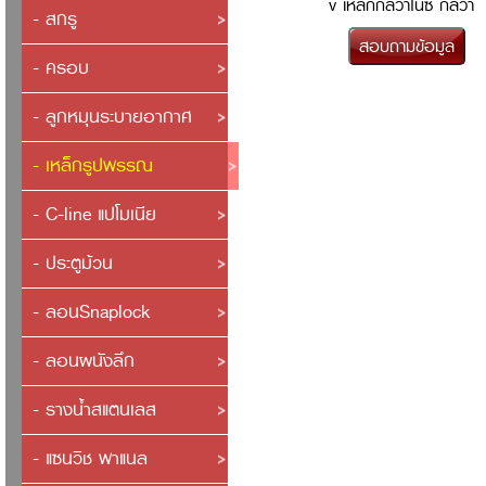
v เหล็กกัลวาไนซ์ กัลวา
- สกรู
ไนซ์ (Galvanize) เป็นหนึ่งในว
- ครอบ
การเค...
- ลูกหมุนระบายอากาศ
- เหล็กรูปพรรณ
- C-line แปโมเนีย
- ประตูม้วน
- ลอนSnaplock
- ลอนผนังลึก
- รางน้ำสแตนเลส
- แซนวิช พาแนล