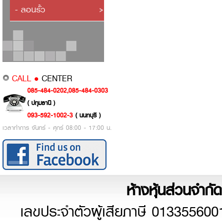
- ลอนรั้ว
CALL •
CENTER
085-484-0202,085-484-0303
( ปทุมธานี )
093-592-1002-3
( นนทบุรี )
เวลาทำการ จันทร์ - ศุกร์ 08:00 - 17:00 น.
ห้างหุ้นส่วนจำกัด
เลขประจำตัวผู้เสียภาษี 013355600